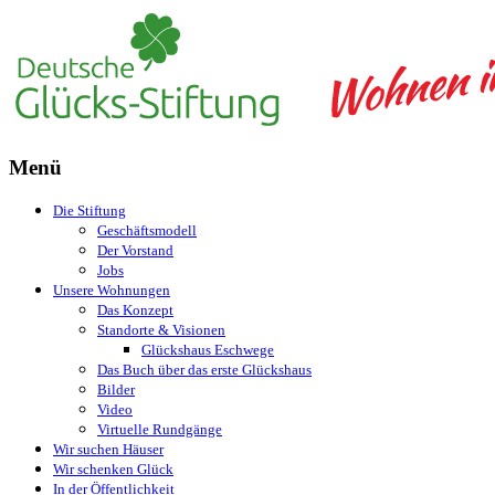
Menü
Die Stiftung
Geschäftsmodell
Der Vorstand
Jobs
Unsere Wohnungen
Das Konzept
Standorte & Visionen
Glückshaus Eschwege
Das Buch über das erste Glückshaus
Bilder
Video
Virtuelle Rundgänge
Wir suchen Häuser
Wir schenken Glück
In der Öffentlichkeit